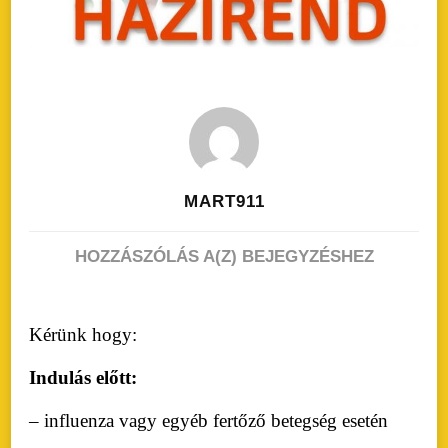
MART911
VEDAYOGA
HOZZÁSZÓLÁS A(Z)
BEJEGYZÉSHEZ
“HÁZIREND”
Kérünk hogy:
Indulás előtt:
– influenza vagy egyéb fertőző betegség esetén