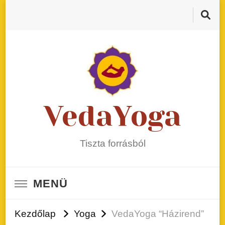
VedaYoga
Tiszta forrásból
MENÜ
Kezdőlap
Yoga
VedaYoga “Házirend”