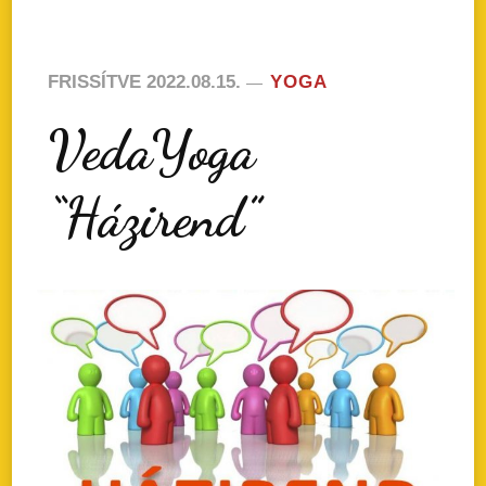
FRISSÍTVE
2022.08.15.
YOGA
VedaYoga
“Házirend”