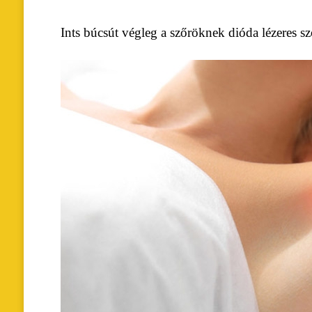
Ints búcsút végleg a szőröknek dióda lézeres sző