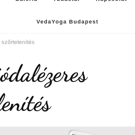
VedaYoga Budapest
 szőrtelenítés
iódalézeres
lenítés