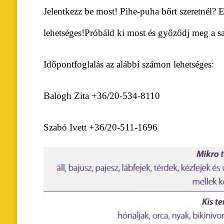
Jelentkezz be most! Pihe-puha bőrt szeretnél? 
lehetséges!Próbáld ki most és győződj meg a s
Időpontfoglalás az alábbi számon lehetséges:
Balogh Zita +36/20-534-8110
Szabó Ivett +36/20-511-1696