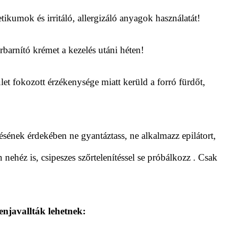
ikumok és irritáló, allergizáló anyagok használatát!
barnító krémet a kezelés utáni héten!
let fokozott érzékenysége miatt kerüld a forró fürdőt,
ésének érdekében ne gyantáztass, ne alkalmazz epilátort,
n nehéz is, csipeszes szőrtelenítéssel se próbálkozz . Csak
njavallták lehetnek: