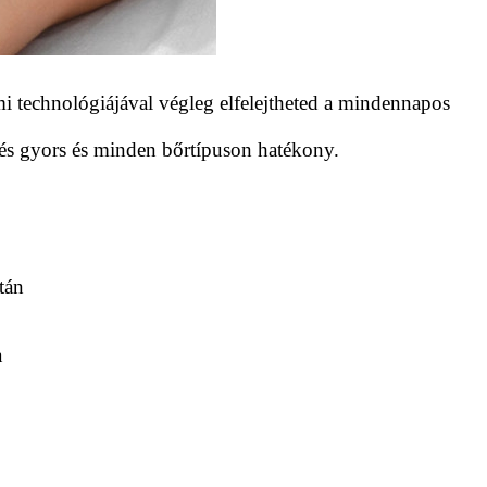
lmi technológiájával végleg elfelejtheted a mindennapos
elés gyors és minden bőrtípuson hatékony.
tán
a