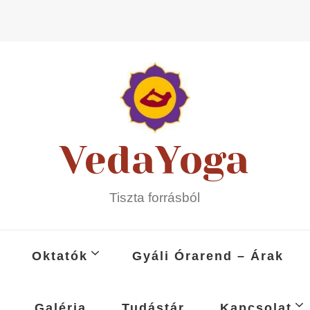
VedaYoga
Tiszta forrásból
Oktatók
Gyáli Órarend – Árak
Galéria
Tudástár
Kapcsolat