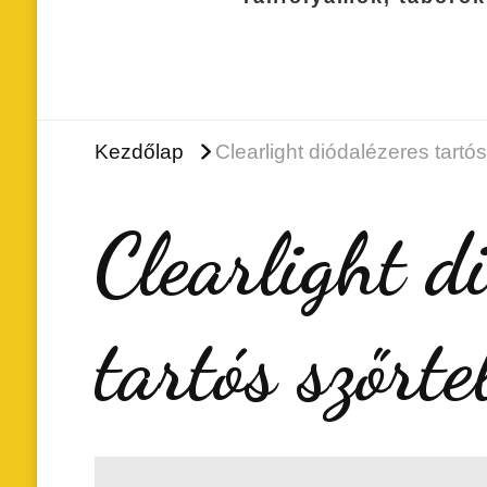
Kezdőlap
Clearlight diódalézeres tartós
Clearlight d
tartós szőrte