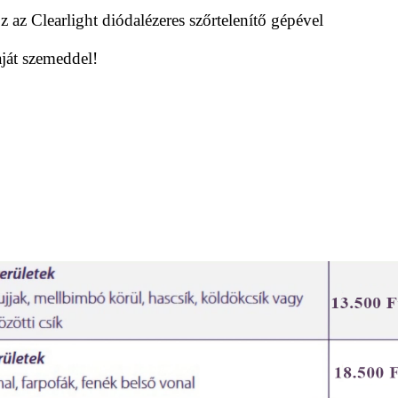
Ez az
Clearlight
diódalézeres szőrtelenítő gépével
aját szemeddel!