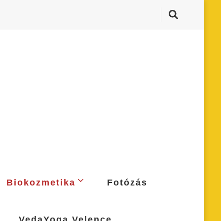
Biokozmetika
Fotózás
VedaYoga Velence