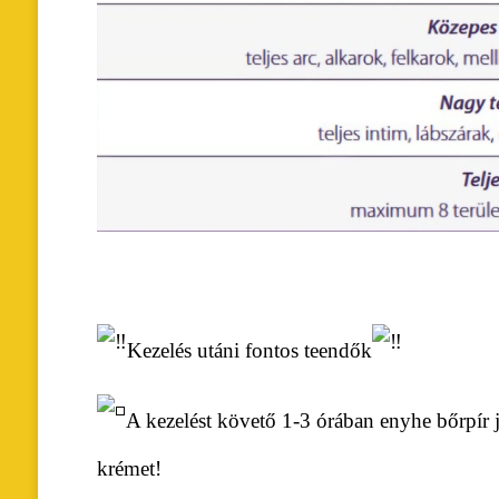
Kezelés utáni fontos teendők
A kezelést követő 1-3 órában enyhe bőrpír j
krémet!