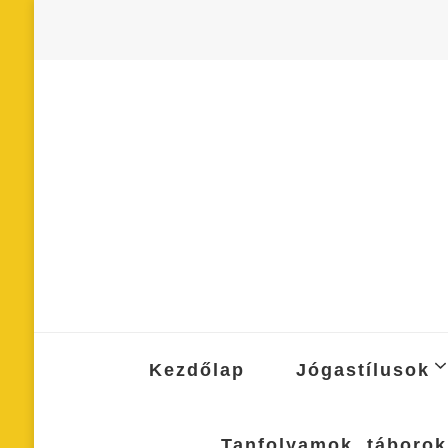
Kezdőlap
Jógastílusok
Tanfolyamok, táborok