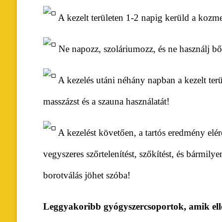
A kezelt területen 1-2 napig kerüld a kozmet
Ne napozz, szoláriumozz, és ne használj bőr
A kezelés utáni néhány napban a kezelt terü
masszázst és a szauna használatát!
A kezelést követően, a tartós eredmény elér
vegyszeres szőrtelenítést, szőkítést, és bármilye
borotválás jöhet szóba!
Leggyakoribb gyógyszercsoportok, amik elle