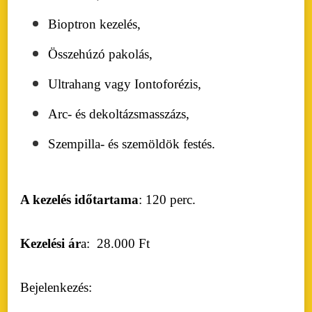
Bioptron kezelés,
Összehúzó pakolás,
Ultrahang vagy Iontoforézis,
Arc- és dekoltázsmasszázs,
Szempilla- és szemöldök festés.
A kezelés időtartama
: 120 perc.
Kezelési ár
a:
28.000 Ft
Bejelenkezés: