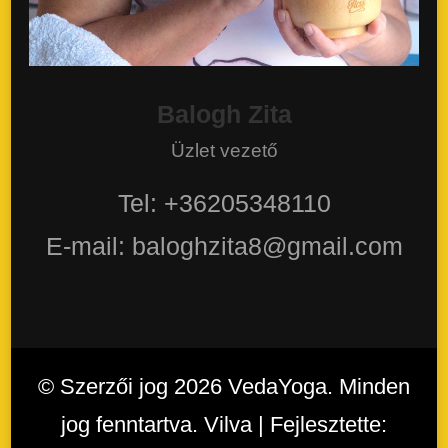
Balogh Zita
Üzlet vezető
Tel: +36205348110
E-mail: baloghzita8@gmail.com
© Szerzői jog 2026
VedaYoga
. Minden
jog fenntartva. Vilva | Fejlesztette: