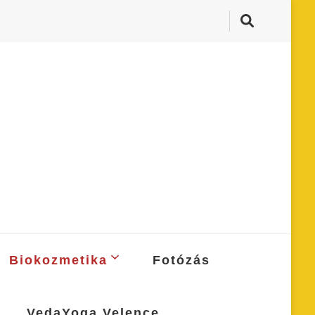
Biokozmetika
Fotózás
VedaYoga Velence