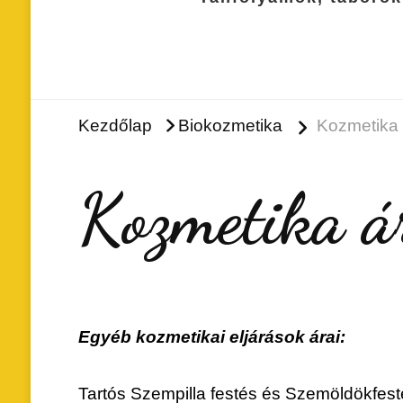
Kezdőlap
Biokozmetika
Kozmetika 
Kozmetika á
Egyéb kozmetikai eljárások árai:
Tartós Szempilla festés és Szemöldö