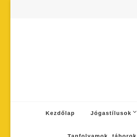
Kezdőlap
Jógastílusok
Tanfolyamok, táborok