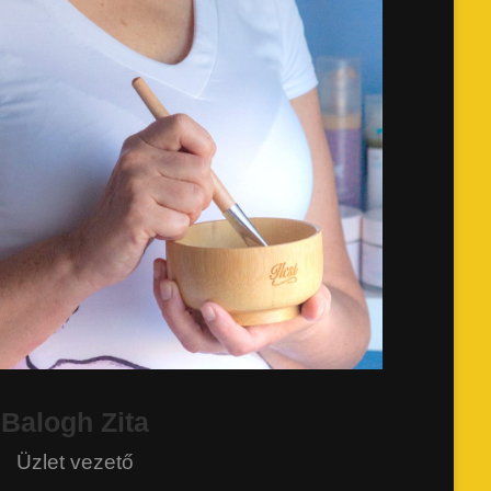
Balogh Zita
Üzlet vezető