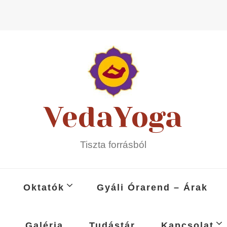
VedaYoga
Tiszta forrásból
Oktatók
Gyáli Órarend – Árak
Galéria
Tudástár
Kapcsolat