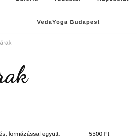
VedaYoga Budapest
árak
rak
kfestés, formázással együtt: 5500 Ft