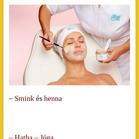
–
Smink
és
henna
– Hatha – Jóga