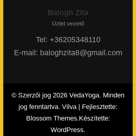
Balogh Zita
Üzlet vezető
Tel: +36205348110
E-mail: baloghzita8@gmail.com
© Szerzői jog 2026
VedaYoga
. Minden
jog fenntartva. Vilva | Fejlesztette:
Blossom Themes
.Készítette:
WordPress
.