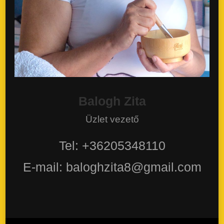
Balogh Zita
Üzlet vezető
Tel: +36205348110
E-mail: baloghzita8@gmail.com