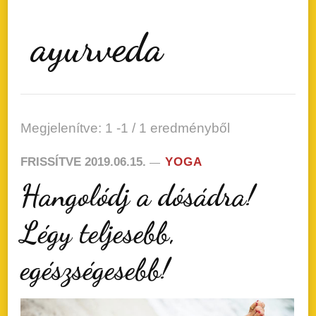
ayurveda
Megjelenítve: 1 -1 / 1 eredményből
FRISSÍTVE
2019.06.15.
YOGA
Hangolódj a dósádra!
Légy teljesebb,
egészségesebb!