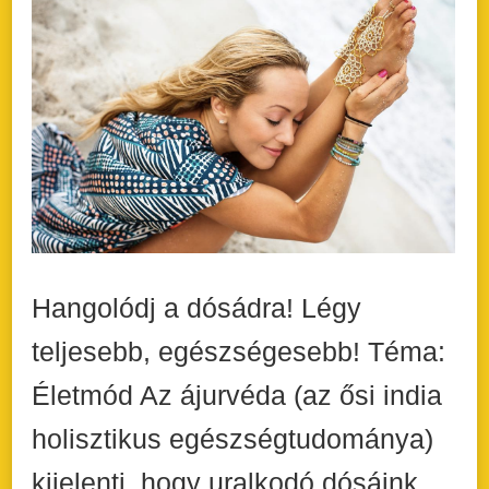
Hangolódj a dósádra! Légy
teljesebb, egészségesebb! Téma:
Életmód Az ájurvéda (az ősi india
holisztikus egészségtudománya)
kijelenti, hogy uralkodó dósáink