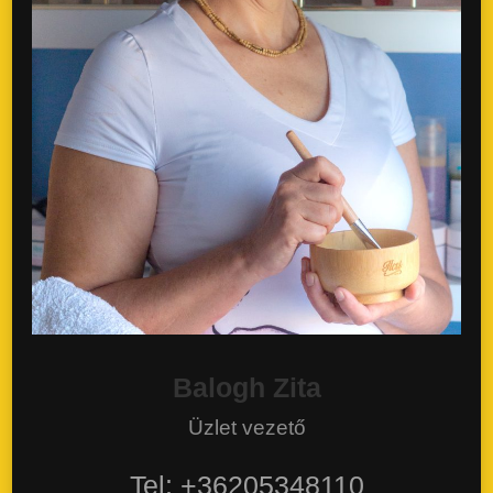
Balogh Zita
Üzlet vezető
Tel: +36205348110