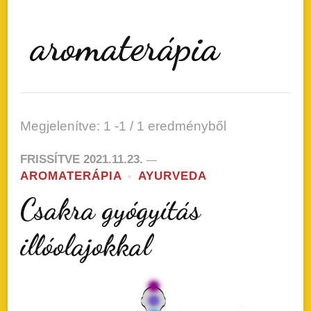
aromaterápia
Megjelenítve: 1 -1 / 1 eredményből
FRISSÍTVE
2021.11.23.
AROMATERÁPIA
AYURVEDA
Csakra gyógyítás
illóolajokkal