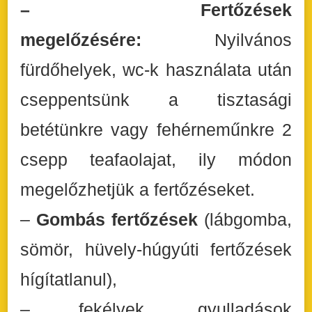
– Fertőzések
megelőzésére:
Nyilvános
fürdőhelyek, wc-k használata után
cseppentsünk a tisztasági
betétünkre vagy fehérneműnkre 2
csepp teafaolajat, ily módon
megelőzhetjük a fertőzéseket.
–
Gombás fertőzések
(lábgomba,
sömör, hüvely-húgyúti fertőzések
hígítatlanul),
– fekélyek, gyulladások