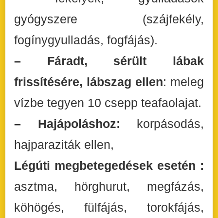
gyógyszere (szájfekély,
fogínygyulladás, fogfájás).
– Fáradt, sérült lábak
frissítésére, lábszag ellen
: meleg
vízbe tegyen 10 csepp teafaolajat.
– Hajápoláshoz:
korpásodás,
hajparaziták ellen,
Légúti megbetegedések esetén :
asztma, hörghurut, megfázás,
köhögés, fülfájás, torokfájás,