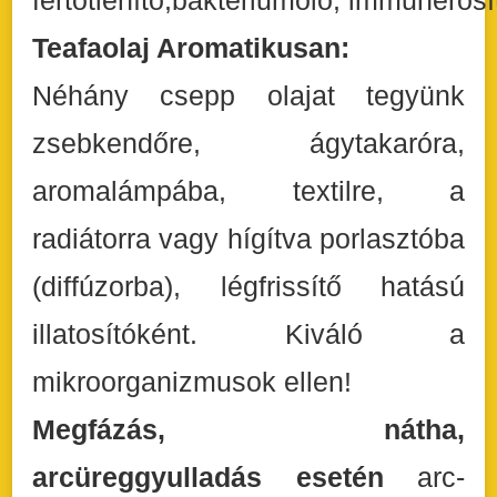
fertőtlenítő,baktériumölő, immunerősí
Teafaolaj Aromatikusan:
Néhány csepp olajat tegyünk
zsebkendőre, ágytakaróra,
aromalámpába, textilre, a
radiátorra vagy hígítva porlasztóba
(diffúzorba), légfrissítő hatású
illatosítóként. Kiváló a
mikroorganizmusok ellen!
Megfázás, nátha,
arcüreggyulladás esetén
arc-