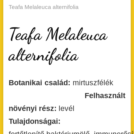
Teafa Melaleuca alternifolia
Teafa Melaleuca
alternifolia
Botanikai család:
mirtuszfélék
Felhasznált
növényi rész:
levél
Tulajdonságai: