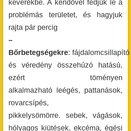
keverékbe. A kendővel fedjük le a
problémás területet, és hagyjuk
rajta pár percig
–
Bőrbetegségekre
: fájdalomcsillapító
és véredény összehúzó hatású,
ezért töményen
alkalmazható leégés, pattanások,
rovarcsípés,
pikkelysömörre. sebek, vágások,
hólyagos kiütések, ekcéma, égési