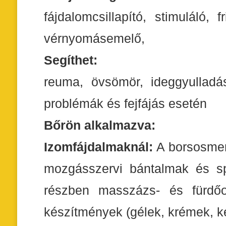
fájdalomcsillapító, stimuláló, 
vérnyomásemelő,
Segíthet:
reuma, övsömör, ideggyulladá
problémák és fejfájás esetén
Bőrön alkalmazva:
Izomfájdalmaknál:
A borsosment
mozgásszervi bántalmak és spo
részben masszázs- és fürdőola
készítmények (gélek, krémek, k