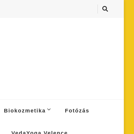
Biokozmetika
Fotózás
VedaYoga Velence