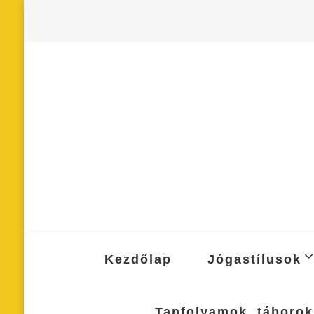
Kezdőlap
Jógastílusok
Tanfolyamok, táborok