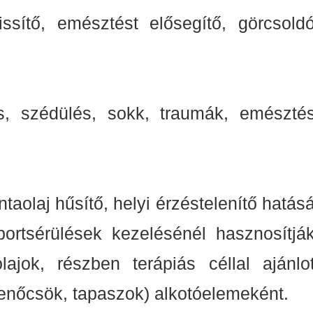
frissítő, emésztést elősegítő, görcsoldó
s, szédülés, sokk, traumák, emésztés
aolaj hűsítő, helyi érzéstelenítő hatásá
rtsérülések kezelésénél hasznosítják
jok, részben terápiás céllal ajánlot
enőcsök, tapaszok) alkotóelemeként.