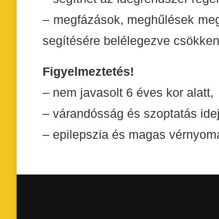
– megfázások, meghűlések mege
segítésére belélegezve csökkent
Figyelmeztetés!
– nem javasolt 6 éves kor alatt,
– várandósság és szoptatás idej
– epilepszia és magas vérnyom