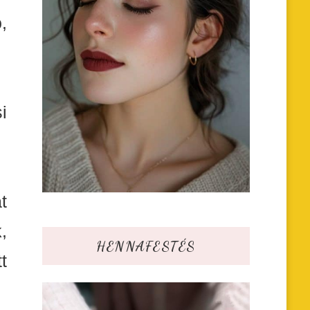
,
i
t
,
HENNAFESTÉS
t