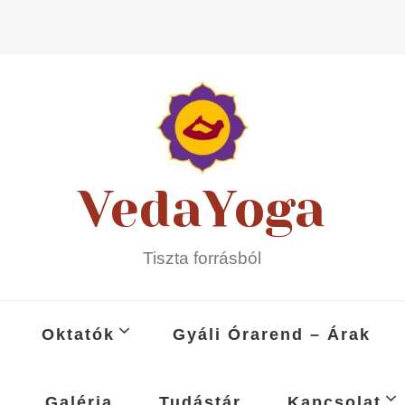
VedaYoga
Tiszta forrásból
Oktatók
Gyáli Órarend – Árak
Galéria
Tudástár
Kapcsolat