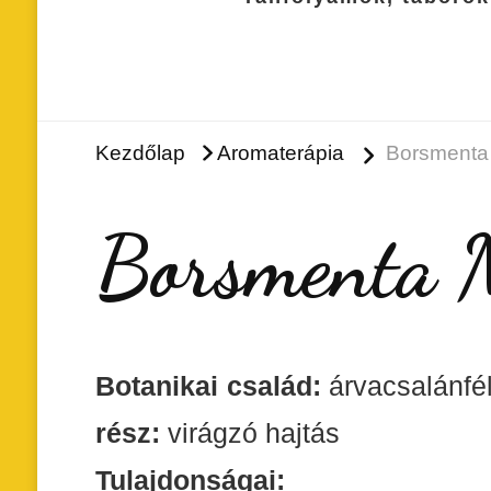
Kezdőlap
Aromaterápia
Borsmenta 
Borsmenta M
Botanikai család:
árva
rész:
virágzó hajtás
Tulajdonságai: