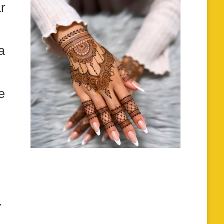
r
a
e
.