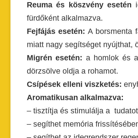
Reuma és köszvény esetén
i
fürdőként alkalmazva.
Fejfájás esetén:
A borsmenta fá
miatt nagy segítséget nyújthat,
Migrén esetén:
a homlok és a 
dörzsölve oldja a rohamot.
Csípések elleni viszketés:
enyh
Aromatikusan alkalmazva:
– tisztítja és stimulálja a tudatot
– segíthet memória frissítésében
– segíthet az idegrendszer reg