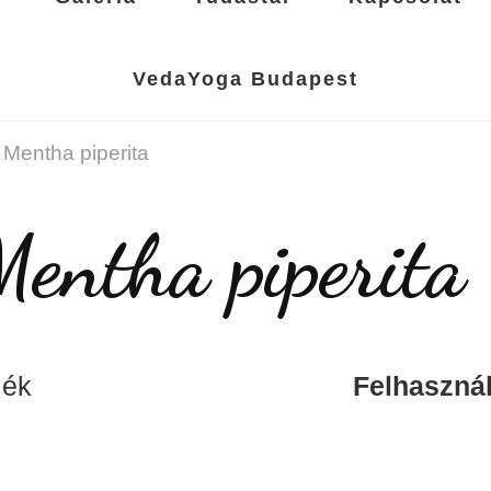
VedaYoga Budapest
Mentha piperita
entha piperita
csalánfélék
Felhasznál