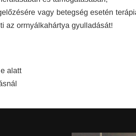
lőzésére vagy betegség esetén terápi
i az orrnyálkahártya gyulladását!
e alatt
ásnál