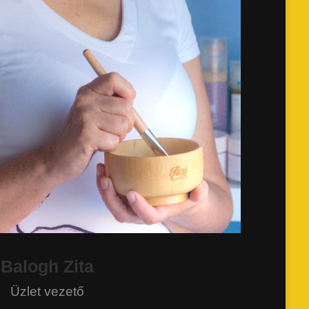
Balogh Zita
Üzlet vezető