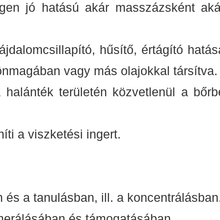
gen jó hatású akár masszázsként aká
jdalomcsillapító, hűsítő, értágító hatás
 önmagában vagy más olajokkal társítva.
halánték területén közvetlenül a bőrb
íti a viszketési ingert.
 és a tanulásban, ill. a koncentrálásban
enerálásában és támogatásában,