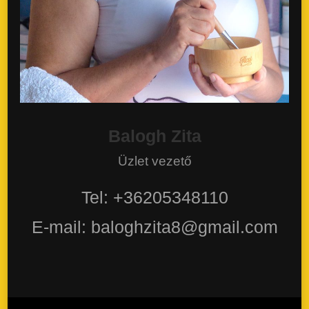
Balogh Zita
Üzlet vezető
Tel: +36205348110
E-mail: baloghzita8@gmail.com