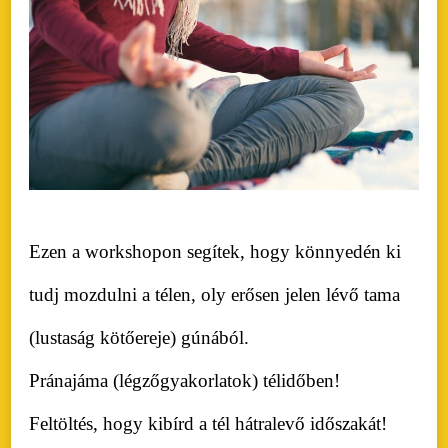
Ezen a workshopon segítek, hogy könnyedén ki
tudj mozdulni a télen, oly erősen jelen lévő tama
(lustaság kötőereje) gúnából.
Pránajáma (légzőgyakorlatok) télidőben!
Feltöltés, hogy kibírd a tél hátralevő időszakát!