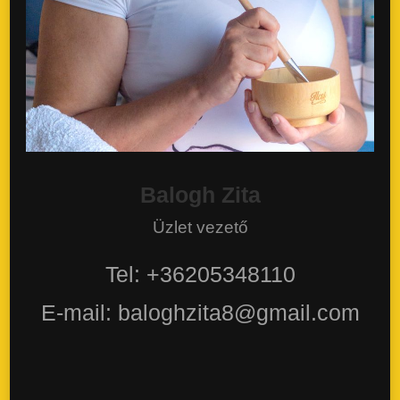
Balogh Zita
Üzlet vezető
Tel: +36205348110
E-mail: baloghzita8@gmail.com