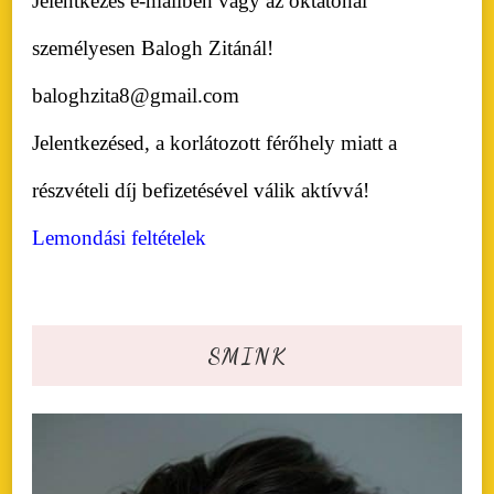
Jelentkezés e-mailben vagy az oktatónál
személyesen Balogh Zitánál!
baloghzita8@gmail.com
Jelentkezésed, a korlátozott férőhely miatt a
részvételi díj befizetésével válik aktívvá!
Lemondási feltételek
SMINK