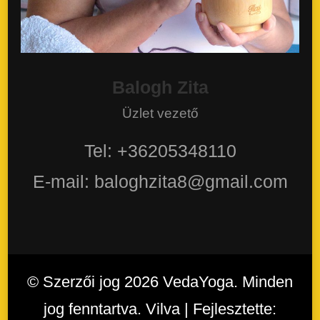
Balogh Zita
Üzlet vezető
Tel: +36205348110
E-mail: baloghzita8@gmail.com
© Szerzői jog 2026
VedaYoga
. Minden
jog fenntartva. Vilva | Fejlesztette: