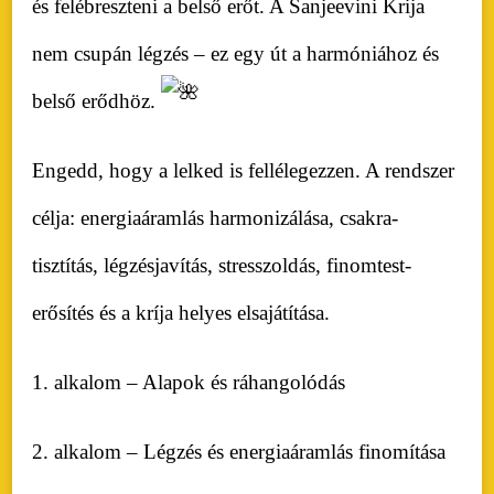
és felébreszteni a belső erőt. A Sanjeevini Krija
nem csupán légzés – ez egy út a harmóniához és
belső erődhöz.
Engedd, hogy a lelked is fellélegezzen. A rendszer
célja: energiaáramlás harmonizálása, csakra-
tisztítás, légzésjavítás, stresszoldás, finomtest-
erősítés és a kríja helyes elsajátítása.
1. alkalom – Alapok és ráhangolódás
2. alkalom – Légzés és energiaáramlás finomítása