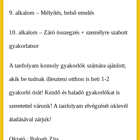
9. alkalom – Mélyítés, belső emelés
10. alkalom – Záró összegzés + személyre szabott
gyakorlatsor
A tanfolyam komoly gyakorlók számára ajánlott,
akik be tudnak illeszteni otthon is heti 1-2
gyakorló órát! Kezdő és haladó gyakorlókat is
szeretettel várunk! A tanfolyam elvégzését oklevél
átadásával zárjuk!
Oktató : Balogh Zita