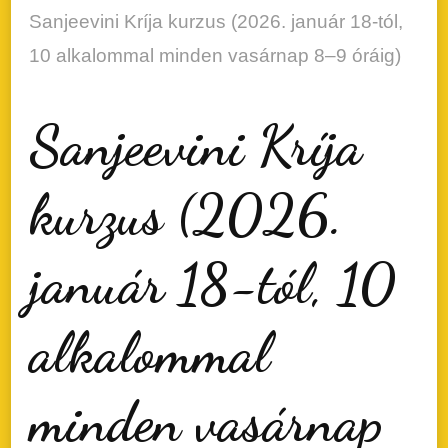
Sanjeevini Kríja kurzus (2026. január 18-tól,
10 alkalommal minden vasárnap 8–9 óráig)
Sanjeevini Kríja
kurzus (2026.
január 18-tól, 10
alkalommal
minden vasárnap