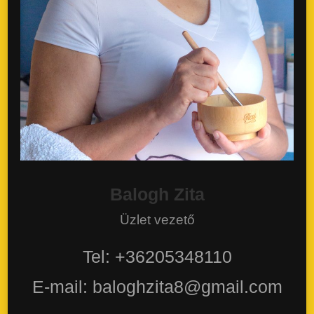
Balogh Zita
Üzlet vezető
Tel: +36205348110
E-mail: baloghzita8@gmail.com