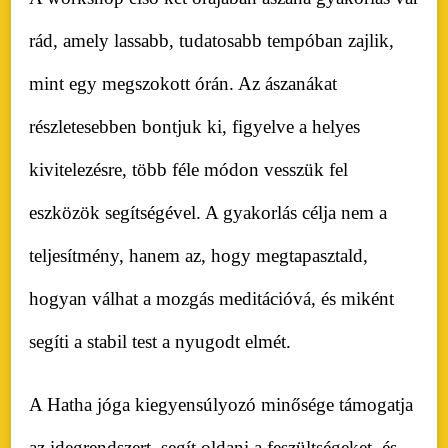
rád, amely lassabb, tudatosabb tempóban zajlik,
mint egy megszokott órán. Az ászanákat
részletesebben bontjuk ki, figyelve a helyes
kivitelezésre, több féle módon vesszük fel
eszközök segítségével. A gyakorlás célja nem a
teljesítmény, hanem az, hogy megtapasztald,
hogyan válhat a mozgás meditációvá, és miként
segíti a stabil test a nyugodt elmét.
A Hatha jóga kiegyensúlyozó minősége támogatja
az idegrendszert, segít oldani a feszültségeket, és