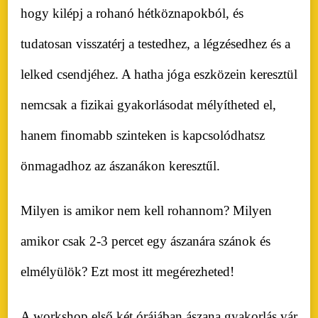
hogy kilépj a rohanó hétköznapokból, és
tudatosan visszatérj a testedhez, a légzésedhez és a
lelked csendjéhez. A hatha jóga eszközein keresztül
nemcsak a fizikai gyakorlásodat mélyítheted el,
hanem finomabb szinteken is kapcsolódhatsz
önmagadhoz az ászanákon keresztűl.
Milyen is amikor nem kell rohannom? Milyen
amikor csak 2-3 percet egy ászanára szánok és
elmélyülök? Ezt most itt megérezheted!
A workshop első két órájában ászana gyakorlás vár