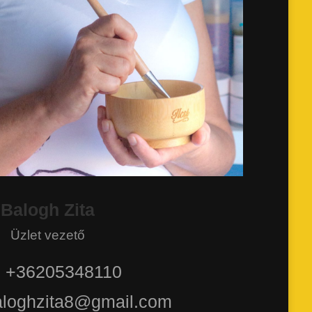
Balogh Zita
Üzlet vezető
: +36205348110
baloghzita8@gmail.com