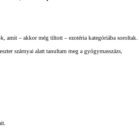
 amit – akkor még tiltott – ezotéria kategóriába soroltak.
szter szárnyai alatt tanultam meg a gyógymasszázs,
it.