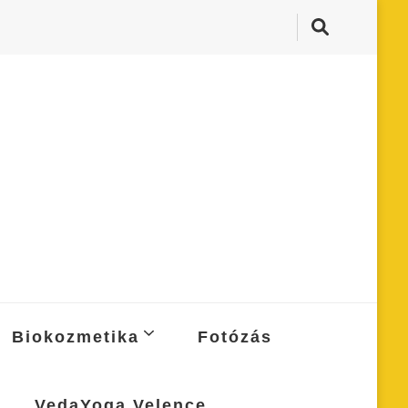
Biokozmetika
Fotózás
VedaYoga Velence