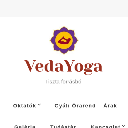
VedaYoga
Tiszta forrásból
Oktatók
Gyáli Órarend – Árak
Galéria
Tudástár
Kapcsolat