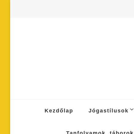
Kezdőlap
Jógastílusok
Tanfolyamok, táborok