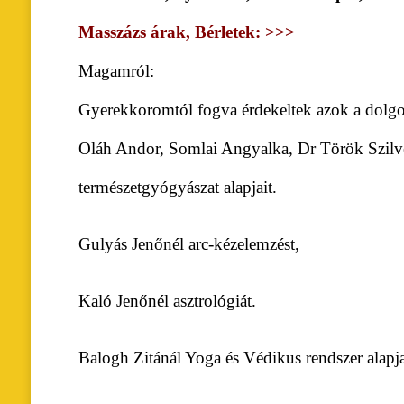
Masszázs árak, Bérletek: >>>
Magamról:
Gyerekkoromtól fogva érdekeltek azok a dolgok,
Oláh Andor, Somlai Angyalka, Dr Török Szilve
természetgyógyászat alapjait.
Gulyás Jenőnél arc-kézelemzést,
Kaló Jenőnél asztrológiát.
Balogh Zitánál Yoga és Védikus rendszer alapja