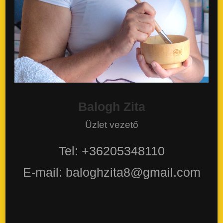
Balogh Zita
Üzlet vezető
Tel: +36205348110
E-mail: baloghzita8@gmail.com