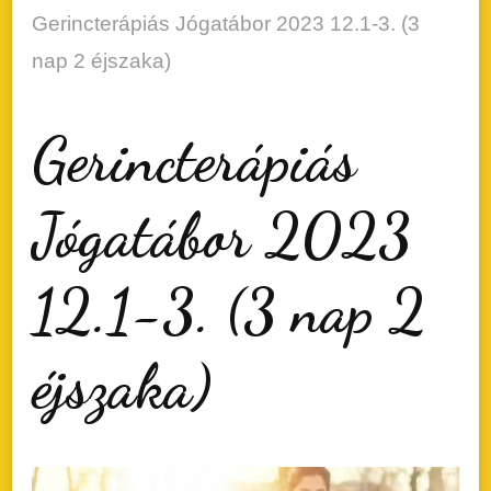
Gerincterápiás Jógatábor 2023 12.1-3. (3
nap 2 éjszaka)
Gerincterápiás
Jógatábor 2023
12.1-3. (3 nap 2
éjszaka)