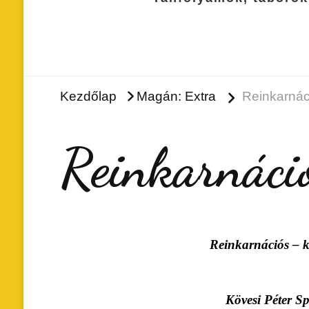
Kezdőlap
Magán: Extra
Reinkarnác
Reinkarnáció
Reinkarnációs – korregresszi
Kövesi Péter Spirituális ta