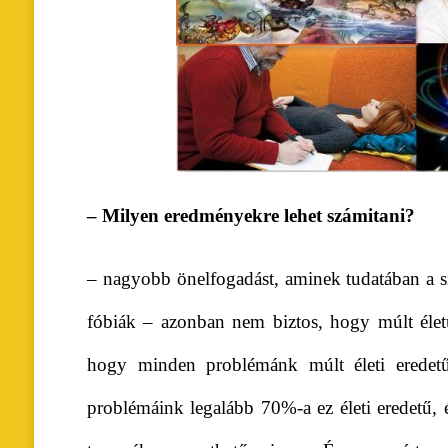
– Milyen eredményekre lehet számitani?
– nagyobb önelfogadást, aminek tudatában a sz
fóbiák – azonban nem biztos, hogy múlt élet
hogy minden problémánk múlt életi eredet
problémáink legalább 70%-a ez életi eredetű,