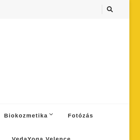
Biokozmetika
Fotózás
VedaYoga Velence