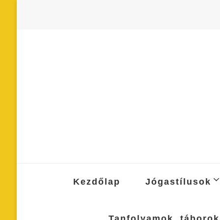
Kezdőlap
Jógastílusok
Tanfolyamok, táborok