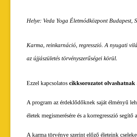
Helye: Veda Yoga Életmódközpont Budapest, St
Karma, reinkarnáció, regresszió. A nyugati vil
az újjászületés törvényszerűségei körül.
Ezzel kapcsolatos
cikksorozatot olvashatnak
A program az érdeklődőknek saját élményű lehe
életek megismerésére és a korregresszió segítő 
A karma törvénye szerint előző életeink cseleked