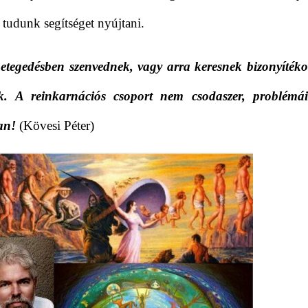
tudunk segítséget nyújtani.
betegedésben szenvednek, vagy arra keresnek bizonyítéko
k. A reinkarnációs csoport nem csodaszer, problémá
van!
(Kövesi Péter)