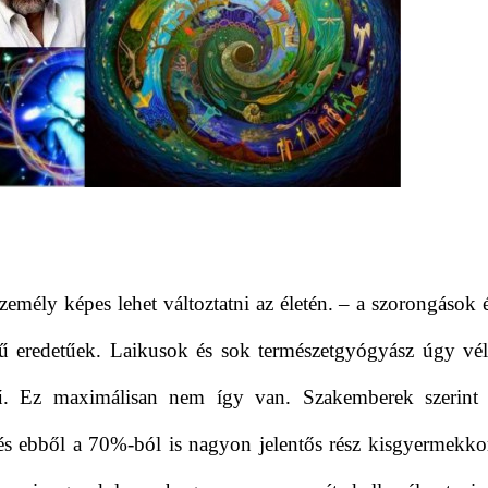
emély képes lehet változtatni az életén. – a szorongások 
ű eredetűek. Laikusok és sok természetgyógyász úgy vél
ű. Ez maximálisan nem így van. Szakemberek szerint
 és ebből a 70%-ból is nagyon jelentős rész kisgyermekko