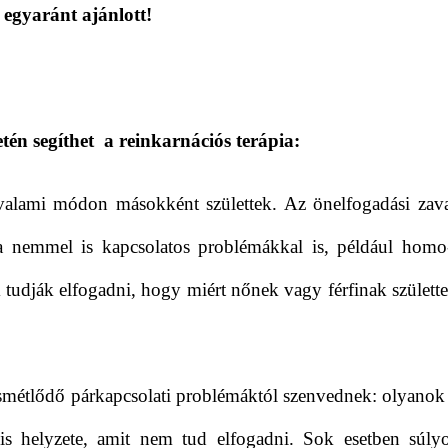
egyaránt ajánlott!
én segíthet a reinkarnációs terápia:
 valami módon másokként születtek. Az önelfogadási zav
a nemmel is kapcsolatos problémákkal is, például homo
 tudják elfogadni, hogy miért nőnek vagy férfinak születt
ismétlődő párkapcsolati problémáktól szenvednek: olyanok
ális helyzete, amit nem tud elfogadni. Sok esetben súly