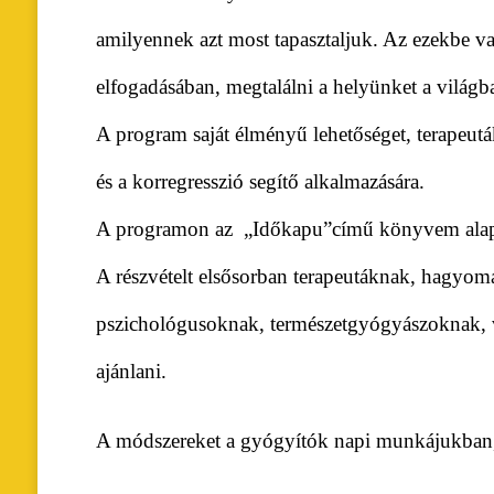
amilyennek azt most tapasztaljuk. Az ezekbe v
elfogadásában, megtalálni a helyünket a világ
A program saját élményű lehetőséget, terapeut
és a korregresszió segítő alkalmazására.
A programon az „Időkapu”című könyvem alapj
A részvételt elsősorban terapeutáknak, hagyo
pszichológusoknak, természetgyógyászoknak, v
ajánlani.
A módszereket a gyógyítók napi munkájukban, t