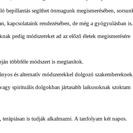
aló bepillantás segíthet önmagunk megismerésében, sorsun
ban, kapcsolataink rendezésében, de még a gyógyulásban is.
áknak pedig módszereket ad az előző életek megismerésére
án többféle módszert is megtanítok.
mányos és alternatív módszerekkel dolgozó szakembereknek
agy spirituális dolgokban jártasabb laikusoknak szoktam
erápiásan is tudják alkalmazni. A tanfolyam két napos.