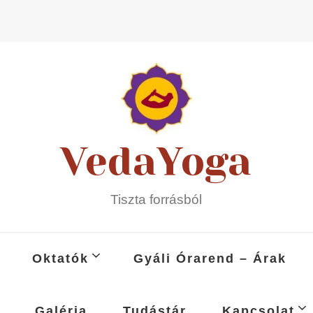
VedaYoga
Tiszta forrásból
Oktatók
Gyáli Órarend – Árak
Galéria
Tudástár
Kapcsolat