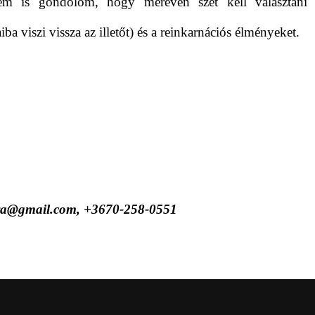
nem is gondolom, hogy mereven szét kell választani
iba viszi vissza az illetőt) és a reinkarnációs élményeket.
eva@gmail.com
, +3670-258-0551