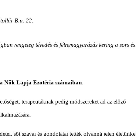
ollár B.u. 22.
ágban rengeteg tévedés és félremagyarázás kering a sors és
 a Nők Lapja Ezotéria számaiban
.
tőséget, terapeutáknak pedig módszereket ad az előző
alkalmazására.
etei, sőt szavai és gondolatai tették olyanná jelen életünke