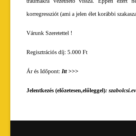
traumákra vezethető vissza. Éppen ezért 
korregressziót (ami a jelen élet korábbi szakasza
Várunk Szeretettel !
Regisztrációs díj: 5.000 Ft
Ár és Időpont:
Itt >>>
Jelentkezés (előzetesen,előleggel)
:
szabolcsi.