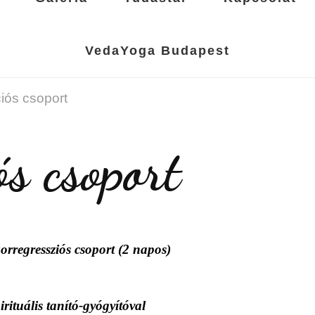
VedaYoga Budapest
iós csoport
s csoport
ós csoport (2 napos)
nító-gyógyítóval