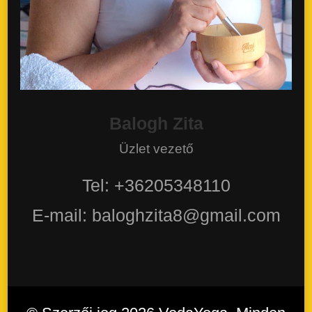
Balogh Zita
Üzlet vezető
Tel: +36205348110
E-mail: baloghzita8@gmail.com