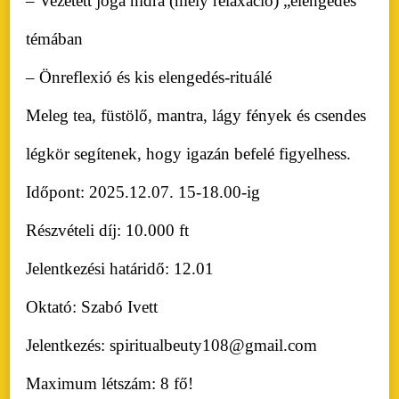
– Vezetett jóga nidra (mély relaxáció) „elengedés”
témában
– Önreflexió és kis elengedés-rituálé
Meleg tea, füstölő, mantra, lágy fények és csendes
légkör segítenek, hogy igazán befelé figyelhess.
Időpont: 2025.12.07. 15-18.00-ig
Részvételi díj: 10.000 ft
Jelentkezési határidő: 12.01
Oktató: Szabó Ivett
Jelentkezés: spiritualbeuty108@gmail.com
Maximum létszám: 8 fő!