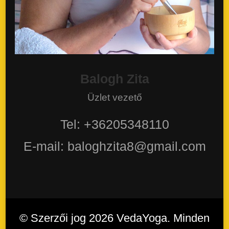
Balogh Zita
Üzlet vezető
Tel: +36205348110
E-mail: baloghzita8@gmail.com
© Szerzői jog 2026
VedaYoga
. Minden