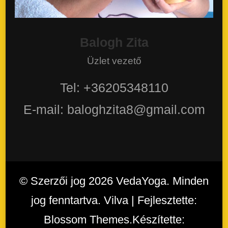
Balogh Zita
Üzlet vezető
Tel: +36205348110
E-mail: baloghzita8@gmail.com
© Szerzői jog 2026
VedaYoga
. Minden
jog fenntartva. Vilva | Fejlesztette:
Blossom Themes
.Készítette: