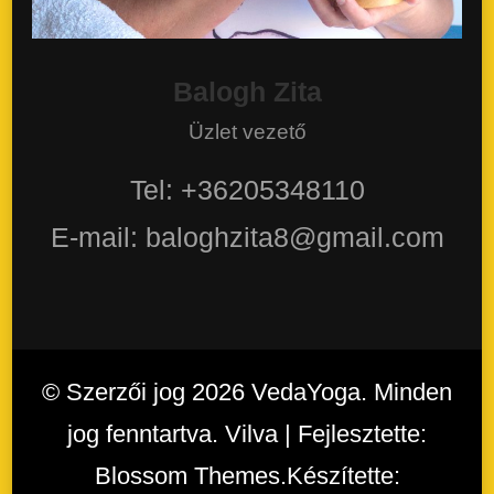
Balogh Zita
Üzlet vezető
Tel: +36205348110
E-mail: baloghzita8@gmail.com
© Szerzői jog 2026
VedaYoga
. Minden
jog fenntartva. Vilva | Fejlesztette:
Blossom Themes
.Készítette: