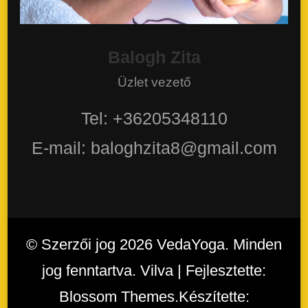
Balogh Zita
Üzlet vezető
Tel: +36205348110
E-mail: baloghzita8@gmail.com
© Szerzői jog 2026
VedaYoga
. Minden
jog fenntartva. Vilva | Fejlesztette:
Blossom Themes
.Készítette: