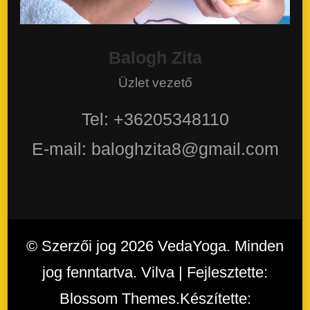
Balogh Zita
Üzlet vezető
Tel: +36205348110
E-mail: baloghzita8@gmail.com
© Szerzői jog 2026
VedaYoga
. Minden
jog fenntartva. Vilva | Fejlesztette:
Blossom Themes
.Készítette: