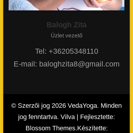
Balogh Zita
Üzlet vezető
Tel: +36205348110
E-mail: baloghzita8@gmail.com
© Szerzői jog 2026
VedaYoga
. Minden
jog fenntartva. Vilva | Fejlesztette:
Blossom Themes
.Készítette: