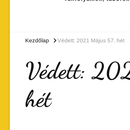
Kezdőlap
Védett: 2021 Május 57. hét
Védett: 202
hét