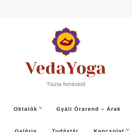
VedaYoga
Tiszta forrásból
Oktatók
Gyáli Órarend – Árak
Galéria
Tudástár
Kapcsolat