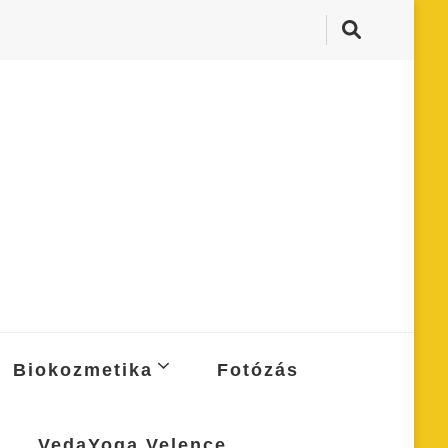
Biokozmetika
Fotózás
VedaYoga Velence