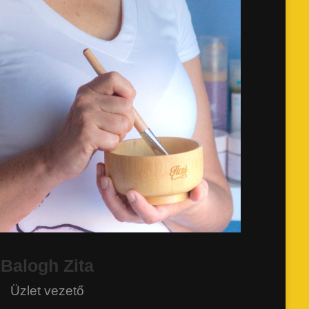
Balogh Zita
Üzlet vezető