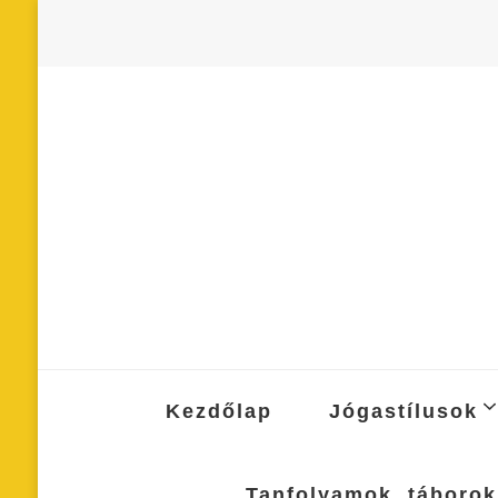
Kezdőlap
Jógastílusok
Tanfolyamok, táborok