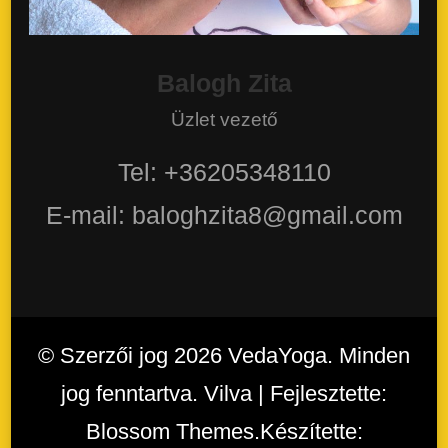
Balogh Zita
Üzlet vezető
Tel: +36205348110
E-mail: baloghzita8@gmail.com
© Szerzői jog 2026
VedaYoga
. Minden
jog fenntartva. Vilva | Fejlesztette:
Blossom Themes
.Készítette: