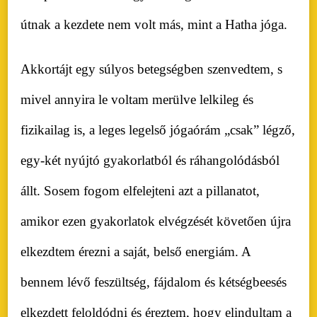
útnak a kezdete nem volt más, mint a Hatha jóga.
Akkortájt egy súlyos betegségben szenvedtem, s
mivel annyira le voltam merülve lelkileg és
fizikailag is, a leges legelső jógaórám „csak” légző,
egy-két nyújtó gyakorlatból és ráhangolódásból
állt. Sosem fogom elfelejteni azt a pillanatot,
amikor ezen gyakorlatok elvégzését követően újra
elkezdtem érezni a saját, belső energiám. A
bennem lévő feszültség, fájdalom és kétségbeesés
elkezdett feloldódni és éreztem, hogy elindultam a