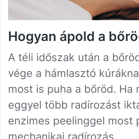
Hogyan ápold a bőrö
A téli időszak után a bőrö
vége a hámlasztó kúráknak,
most is puha a bőröd. Ha 
eggyel több radírozást ikt
enzimes peelinggel most p
mechanikai radírozás...