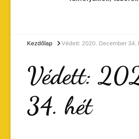
Kezdőlap
Védett: 2020. December 34. 
Védett: 20
34. hét