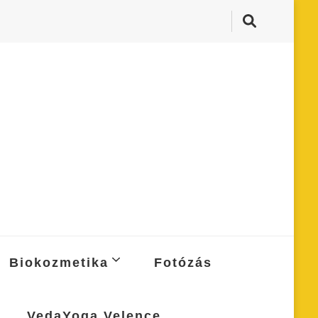
Biokozmetika
Fotózás
VedaYoga Velence