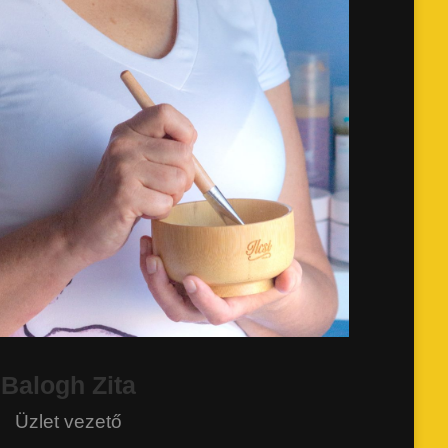
Balogh Zita
Üzlet vezető