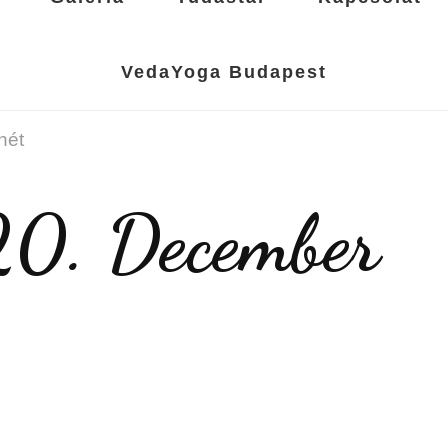
VedaYoga Budapest
hét
20. December