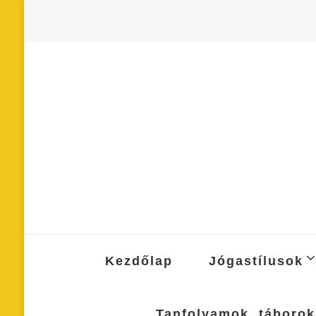
Kezdőlap
Jógastílusok
Tanfolyamok, táborok