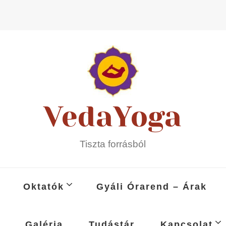
VedaYoga
Tiszta forrásból
Oktatók
Gyáli Órarend – Árak
Galéria
Tudástár
Kapcsolat